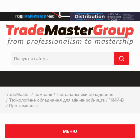
TradeMaster
Компанії
Постачальники обладнання
Технологічне обладнання для міні-виробництв
"КИЙ-В"
Про компанію
МЕНЮ