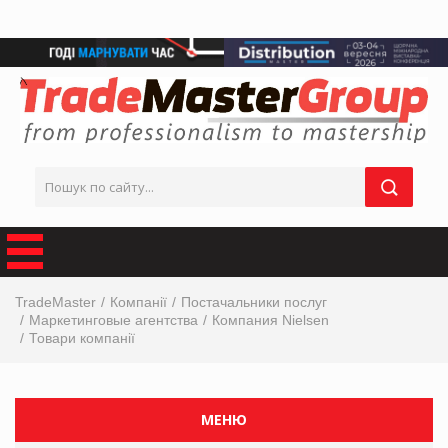
TradeMaster
Компанії
Постачальники послуг
Маркетинговые агентства
Компания Nielsen
Товари компанії
МЕНЮ