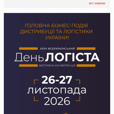
налічуватиме 374 магазини
всі новини