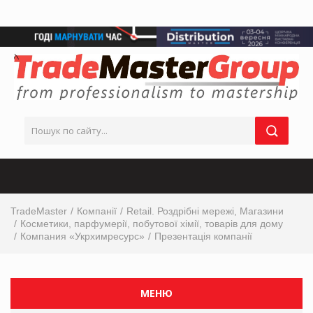
TradeMaster
Компанії
Retail. Роздрібні мережі, Магазини
Косметики, парфумерії, побутової хімії, товарів для дому
Компания «Укрхимресурс»
Презентація компанії
МЕНЮ