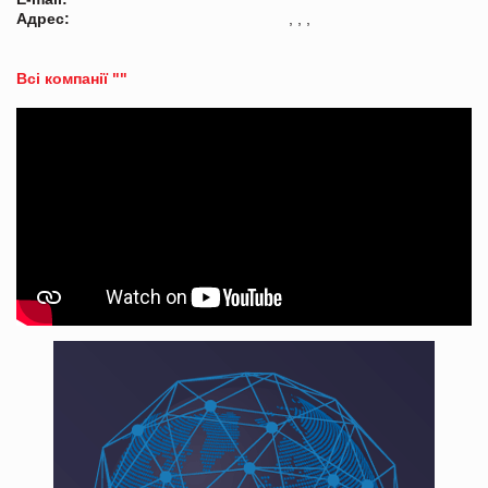
Адрес:
, , ,
Всі компанії ""