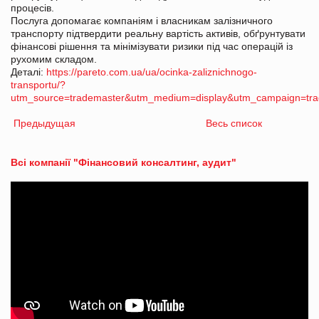
процесів.
Послуга допомагає компаніям і власникам залізничного
транспорту підтвердити реальну вартість активів, обґрунтувати
фінансові рішення та мінімізувати ризики під час операцій із
рухомим складом.
Деталі:
https://pareto.com.ua/ua/ocinka-zaliznichnogo-
transportu/?
utm_source=trademaster&utm_medium=display&utm_campaign=tra
Предыдущая
Весь список
Всі компанії "Фінансовий консалтинг, аудит"