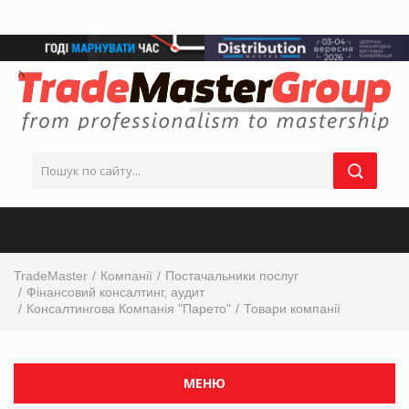
TradeMaster
Компанії
Постачальники послуг
Фінансовий консалтинг, аудит
Консалтингова Компанія "Парето"
Товари компанії
МЕНЮ