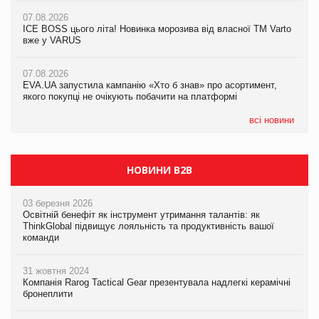
07.08.2026
07.08.2026
Продажі Hugo Boss впали на 9%
ICE BOSS цього літа! Новинка морозива від власної ТМ Varto
06.08.2026
вже у VARUS
Смачна новинка для хвостатих: у VARUS з’явилися паучі
07.08.2026
Varto Paw expert від власної ТМ Varto!
Франція заборонила рекламні дзвінки без згоди клієнтів
07.08.2026
EVA.UA запустила кампанію «Хто б знав» про асортимент,
05.08.2026
якого покупці не очікують побачити на платформі
Мережа супермаркетів VARUS купує мережу магазинів
формату convenience store КОЛО: об’єднана компанія
налічуватиме 374 магазини
всі новини
НОВИНИ B2B
03 березня 2026
Освітній бенефіт як інструмент утримання талантів: як
ThinkGlobal підвищує лояльність та продуктивність вашої
команди
31 жовтня 2024
Компанія Rarog Tactical Gear презентувала надлегкі керамічні
бронеплити