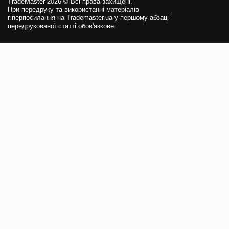
TradeMaster 2026 © Всі права захищені.
При передруку та використанні матеріалів
гіперпосилання на Trademaster.ua у першому абзаці
передрукованої статті обов'язкове.