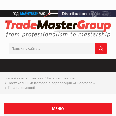
TradeMaster
Компанії
Каталог товаров
Постачальники nonfood
Корпорация «Биосфера»
Товари компанії
МЕНЮ