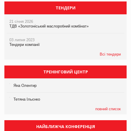
ТЕНДЕРИ
21 січня 2026
ТДВ «Золотоніський маслоробний комбінат»
03 липня 2023
Тендери компанії
Всі тендери
ТРЕНІНГОВИЙ ЦЕНТР
Яна Олентир
Тетяна Ільєнко
повний список
НАЙБЛИЖЧА КОНФЕРЕНЦІЯ