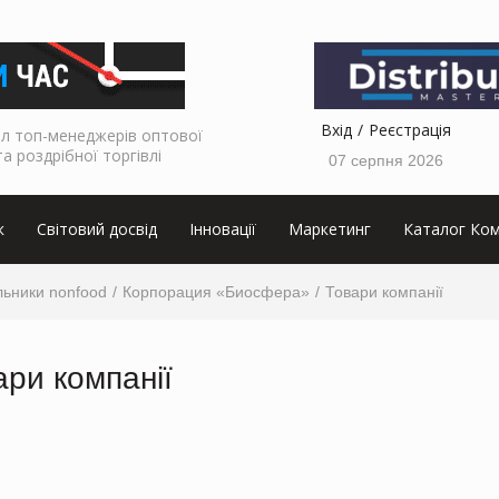
Вхід
Реєстрація
л топ-менеджерів оптової
та роздрібної торгівлі
07 серпня 2026
к
Світовий досвід
Інновації
Маркетинг
Каталог Ком
льники nonfood
Корпорация «Биосфера»
Товари компанії
ари компанії