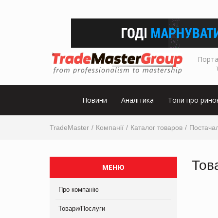
Порта
Новини
Аналітика
Топи про рино
TradeMaster
Компанії
Каталог товаров
Постача
Тов
МЕНЮ
Про компанію
Товари/Послуги