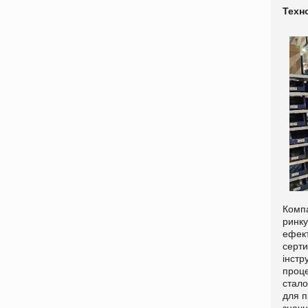
Техно
Компа
ринку
ефект
серти
інстр
проце
стало
для п