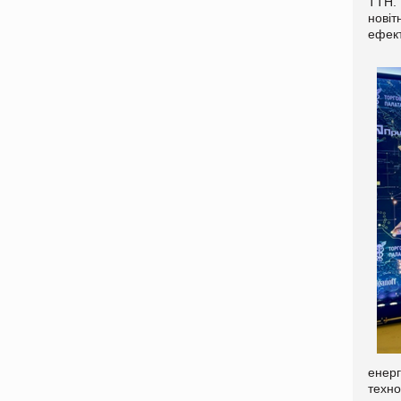
ТТН. 
новіт
ефект
енер
техно