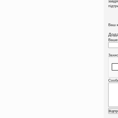
завдя
підтр
Ваш 
Дода
Ваше
Захи
Сооб