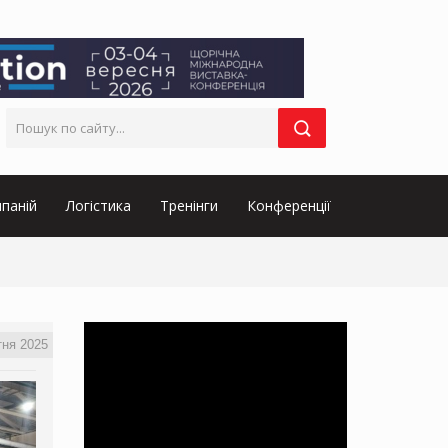
паній
Логістика
Тренінги
Конференції
тня 2025