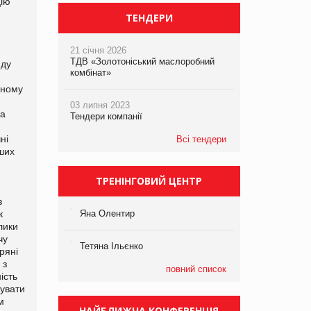
цію
ТЕНДЕРИ
21 січня 2026
ТДВ «Золотоніський маслоробний
нду
комбінат»
чному
03 липня 2023
та
Тендери компанії
ні
Всі тендери
іших
ТРЕНІНГОВИЙ ЦЕНТР
в
Яна Олентир
к
лики
чу
Тетяна Ільєнко
тряні
 з
повний список
ість
увати
м
НАЙБЛИЖЧА КОНФЕРЕНЦІЯ