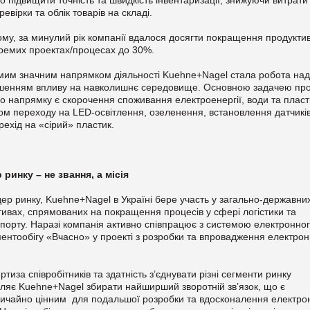
о підвищити точність та швидкість інвентаризації, знижуючи витрати
ревірки та облік товарів на складі.
ому, за минулий рік компанії вдалося досягти покращення продуктив
ремих проектах/процесах до 30%.
мим значним напрямком діяльності Kuehne+Nagel стала робота на
шенням впливу на навколишнє середовище. Основною задачею про
о напрямку є скорочення споживання електроенергії, води та пласт
м переходу на LED-освітлення, озеленення, встановлення датчиків
рехід на «сірий» пластик.
 ринку – не звання, а місія
дер ринку, Kuehne+Nagel в Україні бере участь у загально-державни
ативах, спрямованих на покращення процесів у сфері логістики та
порту. Наразі компанія активно співпрацює з системою електронно
ентообігу «Вчасно» у проекті з розробки та впровадження електрон
ртиза співробітників та здатність з’єднувати різні сегменти ринку
ляє Kuehne+Nagel збирати найширший зворотній зв’язок, що є
ичайно цінним для подальшої розробки та вдосконалення електро