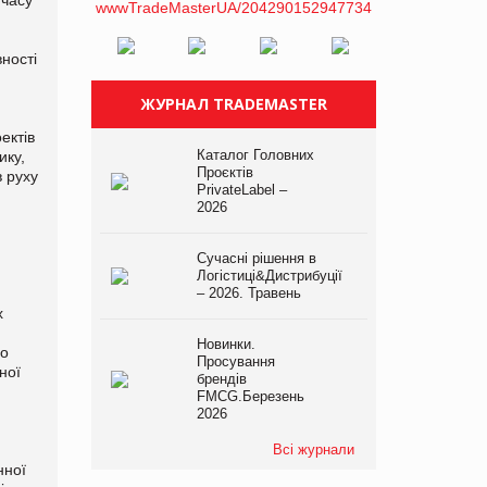
 часу
ності
ЖУРНАЛ TRADEMASTER
д
ектів
Каталог Головних
ику,
Проєктів
 руху
PrivateLabel –
2026
Сучасні рішення в
Логістиці&Дистрибуції
– 2026. Травень
х
Новинки.
го
Просування
ної
брендів
FMCG.Березень
2026
Всі журнали
нної