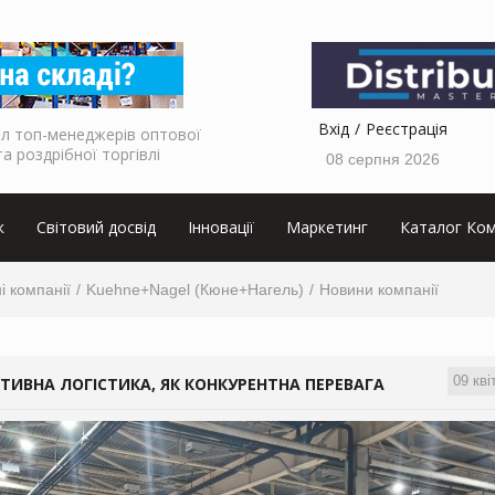
Вхід
Реєстрація
л топ-менеджерів оптової
та роздрібної торгівлі
08 серпня 2026
к
Світовий досвід
Інновації
Маркетинг
Каталог Ком
і компанії
Kuehne+Nagel (Кюне+Нагель)
Новини компанії
09 кві
ТИВНА ЛОГІСТИКА, ЯК КОНКУРЕНТНА ПЕРЕВАГА