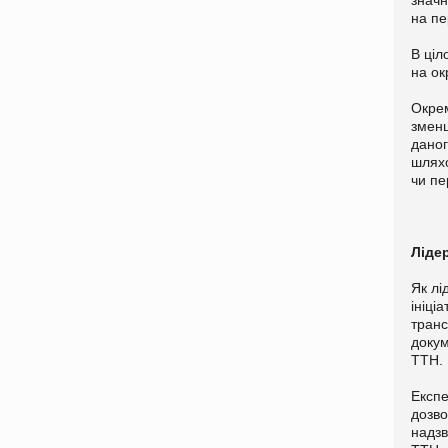
значн
на пе
В ціл
на ок
Окре
змен
даног
шляхо
чи пе
Лідер
Як лі
ініці
транс
докум
ТТН.
Експе
дозво
надзв