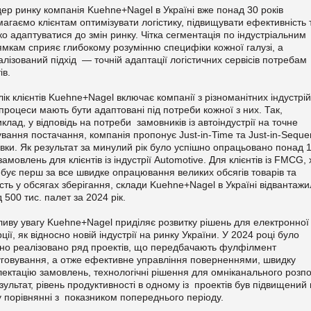
дер ринку компанія Kuehne+Nagel в Україні вже понад 30 років
агаємо клієнтам оптимізувати логістику, підвищувати ефективність 
о адаптуватися до змін ринку. Чітка сегментація по індустріальним
мкам сприяє глибокому розумінню специфіки кожної галузі, а
алізований підхід — точній адаптації логістичних сервісів потребам
ів.
ік клієнтів Kuehne+Nagel включає компанії з різноманітних індустрій
процеси мають бути адаптовані під потреби кожної з них. Так,
клад, у відповідь на потреби замовників із автоіндустрії на точне
вання постачання, компанія пропонує Just-in-Time та Just-in-Sequ
вки. Як результат за минулий рік було успішно опрацьовано понад 
 замовлень для клієнтів із індустрії Automotive. Для клієнтів із FMCG, 
бує перш за все швидке опрацювання великих обсягів товарів та
ість у обсягах зберігання, склади Kuehne+Nagel в Україні відвантаж
 500 тис. палет за 2024 рік.
иву увагу Kuehne+Nagel приділяє розвитку рішень для електронної
ції, як відносно новій індустрії на ринку України. У 2024 році було
но реалізовано ряд проектів, що передбачають фулфілмент
говування, а отже ефективне управління поверненнями, швидку
ектацію замовлень, технологічні рішення для омніканального розпо
зультат, рівень продуктивності в одному із проектів був підвищений
 порівнянні з показником попереднього періоду.