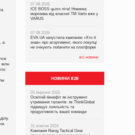
07.08.2026
ICE BOSS цього літа! Новинка
06.08.2026
та
07.08.2026
морозива від власної ТМ Varto вже у
Смачна новинка для хвостатих: у
Франція заборонила рекламні дзвінки
VARUS
VARUS з’явилися паучі Varto Paw
без згоди клієнтів
expert від власної ТМ Varto!
07.08.2026
EVA.UA запустила кампанію «Хто б
05.08.2026
, а
знав» про асортимент, якого покупці
Мережа супермаркетів VARUS купує
не очікують побачити на платформі
мережу магазинів формату
convenience store КОЛО: об’єднана
компанія налічуватиме 374 магазини
всі новини
ence
1 млн
хто
НОВИНИ B2B
или
03 березня 2026
Освітній бенефіт як інструмент
утримання талантів: як ThinkGlobal
підвищує лояльність та
продуктивність вашої команди
ділу.
 на
31 жовтня 2024
Компанія Rarog Tactical Gear