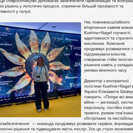
Це співробітництво допомагає забезпечити гармонізацію та інтегра
ніх рішень у логістичні процеси, сприяючи більшій прозорості та
ивності у галузі.
Час повномасштабного
вторгнення навчив кома
Kuehne+Nagel гнучкості,
адаптивності та стратегі
мисленню. Компанія
продовжує розвиватися 
підтримувати клієнтів,
створюючи стійкі логістич
рішення навіть у складн
умовах воєнного часу.
Директор з контрактної
логістики Kuehne+Nagel 
Україні Єлизавета Шевчу
говорить: «Попри всі вик
війни — релокації, неста
персоналу, постійні пові
тривоги, ризики пов’язані
обстрілами та нестабільн
гозабезпечення — команда продовжує розвивати сервіси, впровадж
логічні рішення та підвищувати якість послуг. Усе це стало можливи