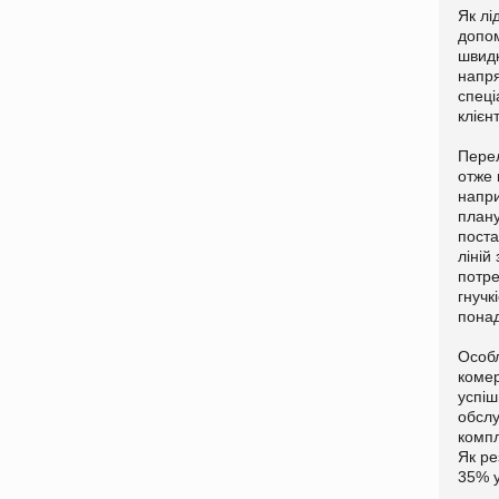
Як лі
допом
швидк
напря
спеці
клієнт
Перел
отже 
напри
плану
поста
ліній
потре
гнучк
понад
Особл
комер
успіш
обслу
компл
Як ре
35% у