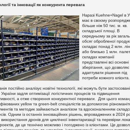
логії та інновації як конкурента перевага
Наразі Kuehne+Nagel в У
має в своєму розпорядж
більше ніж 50 тис. м. кв.
складської площі. В
середньому за рік загал
обсяг обробленої продук
складає понад 2 млн. лін
або близько 1 млн. палет
складах компанії
представлені всі основні
зберігання, що дозволяє
адаптувати рішення під
потреби кожного клієнта.
нія постійно аналізує новітні технології, які можуть бути застосован
 України задля оптимізації логістичних процесів та підвищення
ивності, а отже створення конкурентної переваги. Для цього кома
фікованих yellow та green-belt спеціалістів за допомогою різномані
ументів та методик займаються аналізом та вдосконаленням складс
сів. Одним із останніх інноваційних рішень, впроваджених в 2024 ро
 використання дронів для циклічної інвентаризації та перевірки лок
роектів, де це технічно можливо і погоджено із клієнтами. Це дозво