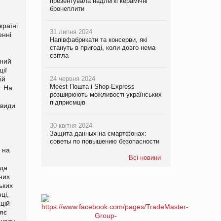
презентувала надлегкі керамічні
бронеплити
країні
31 липня 2024
енні
Напівфабрикати та консерви, які
стануть в пригоді, коли довго нема
світла
ьний
ції
24 червня 2024
ій
Meest Пошта і Shop-Express
. На
розширюють можливості українських
підприємців
 види
30 квітня 2024
Защита данных на смартфонах:
советы по повышению безопасности
і на
Всі новини
нда
тних
ьких
ці,
ацій
ляє