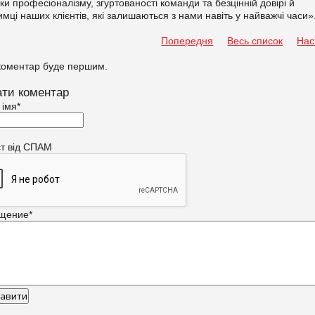
ки професіоналізму, згуртованості команди та безцінній довірі й
имці наших клієнтів, які залишаються з нами навіть у найважчі часи»
Попередня
Весь список
Нас
коментар буде першим.
ти коментар
 імя
*
ст від СПАМ
щение
*