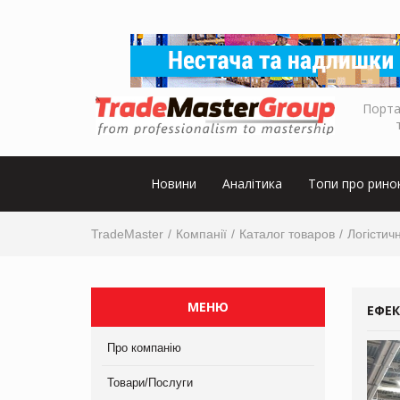
Порта
Новини
Аналітика
Топи про рино
TradeMaster
Компанії
Каталог товаров
Логістичн
МЕНЮ
ЕФЕК
Про компанію
Товари/Послуги