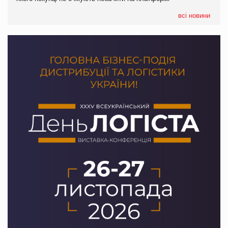
формату convenience store КОЛО: об’єднана компанія
налічуватиме 374 магазини
всі новини