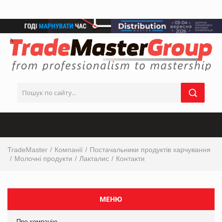
TradeMaster
Компанії
Постачальники продуктів харчування
Молочні продукти
Лакталис
Контакти
МЕНЮ
Про компанію