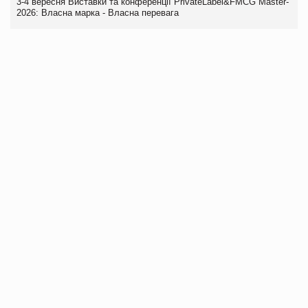
3-4 вересня Виставки та конференції PrivateLabel&FMCG Master-
2026: Власна марка - Власна перевага