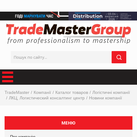
TradeMaster
Компанії
Каталог товаров
Логістичні компанії
ЛКЦ, Логистический консалтинг центр
Новини компанії
МЕНЮ
Про компанію