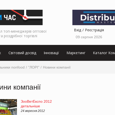
Вхід
Реєстрація
л топ-менеджерів оптової
та роздрібної торгівлі
09 серпня 2026
к
Світовий досвід
Інновації
Маркетинг
Каталог Ком
льники nonfood
"ЛОРІ"
Новини компанії
ини компанії
ЗооВетЕкспо 2012
детальніше
24 вересня 2012