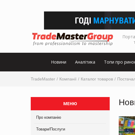
Порта
Новини
Аналітика
Топи про рино
TradeMaster
Компанії
Каталог товаров
Постача
Нов
МЕНЮ
Про компанію
Товари/Послуги