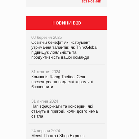
компанія налічуватиме 374 магазини
всі новини
НОВИНИ B2B
03 березня 2026
Освітній бенефіт як інструмент
утримання талантів: як ThinkGlobal
підвищує лояльність та
продуктивність вашої команди
31 жовтня 2024
Компанія Rarog Tactical Gear
презентувала надлегкі керамічні
бронеплити
31 липня 2024
Напівфабрикати та консерви, які
стануть в пригоді, коли довго нема
світла
24 червня 2024
Meest Пошта і Shop-Express