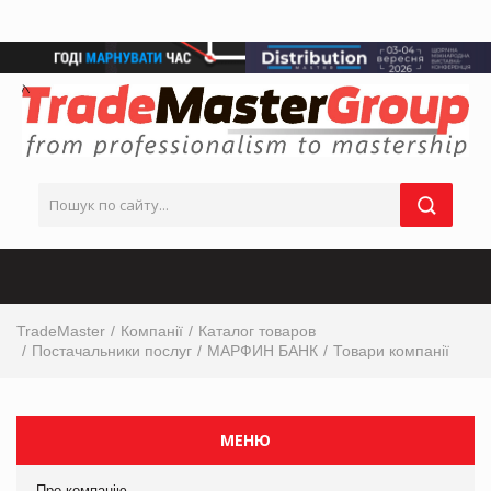
TradeMaster
Компанії
Каталог товаров
Постачальники послуг
МАРФИН БАНК
Товари компанії
МЕНЮ
Про компанію