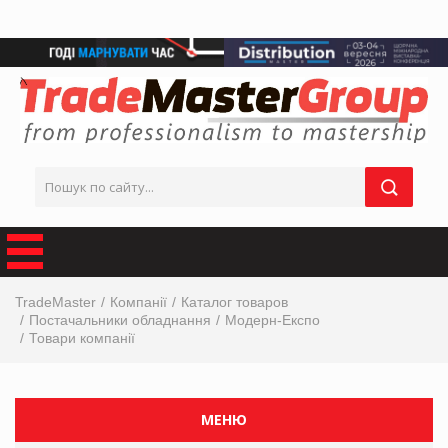
TradeMaster
Компанії
Каталог товаров
Постачальники обладнання
Модерн-Експо
Товари компанії
МЕНЮ