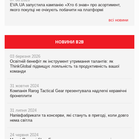
EVA.UA запустила кампанію «Хто б знав» про асортимент,
05.08.2026
якого покупці не очікують побачити на платформі
Мережа супермаркетів VARUS купує мережу магазинів
формату convenience store КОЛО: об’єднана компанія
налічуватиме 374 магазини
всі новини
НОВИНИ B2B
03 березня 2026
Освітній бенефіт як інструмент утримання талантів: як
ThinkGlobal підвищує лояльність та продуктивність вашої
команди
31 жовтня 2024
Компанія Rarog Tactical Gear презентувала надлегкі керамічні
бронеплити
31 липня 2024
Напівфабрикати та консерви, які стануть в пригоді, коли довго
нема світла
24 червня 2024