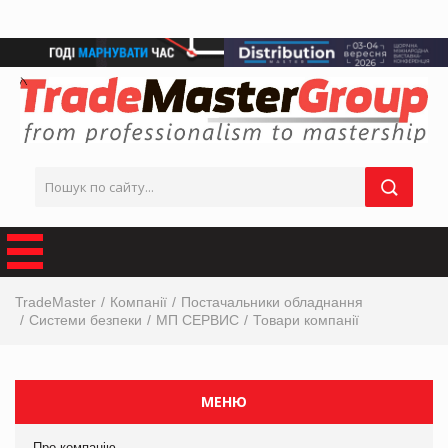
TradeMaster
Компанії
Постачальники обладнання
Системи безпеки
МП СЕРВИС
Товари компанії
МЕНЮ
Про компанію