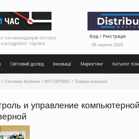
Вхід
Реєстрація
л топ-менеджерів оптової
та роздрібної торгівлі
08 серпня 2026
к
Світовий досвід
Інновації
Маркетинг
Каталог Ком
я
Системи безпеки
МП СЕРВИС
Товари компанії
троль и управление компьютерно
верной