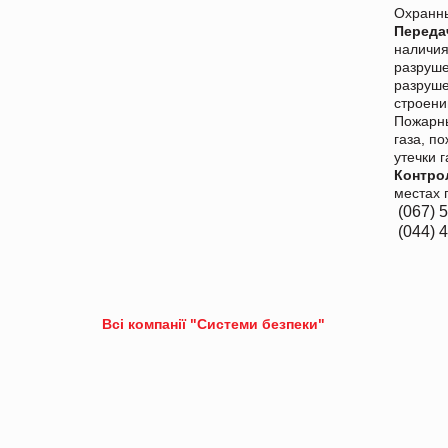
Охранн
Переда
наличия
разруше
разруше
строени
Пожарны
газа, п
утечки 
Контро
местах 
(067) 
(044) 
Всі компанії "Системи безпеки"