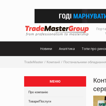
Порта
Новини
Аналітика
Топи про рино
TradeMaster
Компанії
Постачальники обладнанн
Кон
МЕНЮ
сер
Про компанію
Товари/Послуги