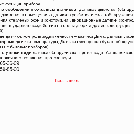
ые функции прибора
ча сообщений с охранных датчиков:
датчиков движения (обнар
 движения в помещениях) датчиков разбития стекла (обнаружения
ния стекленых окон и конструкций), вибрационные датчики (контро
ния и ударного воздействии на стены двери и другие конструкции
й).
е датчики: контроль задымлённости – датчики Дима, датчики угар
ожарные датчики температуры, Датчики газа пропан бутан (обнаруж
газа с бытовых приборов)
ль утечки води
датчики обнаруживают проток води. Устанавливаю
первичного появления протока води.
505-36-09
459-85-00
Весь список