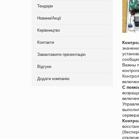
Тендери
Новини/Акції
Керівництво
Контакти
Контро
значени
устано
Завантажити презентацію
сообщен
Важны п
Відгуки
контрол
Контрол
Додати компанію
включен
С помо
возраще
включен
Управле
выполня
сервера
Контро
восстан
(беспер
отключе