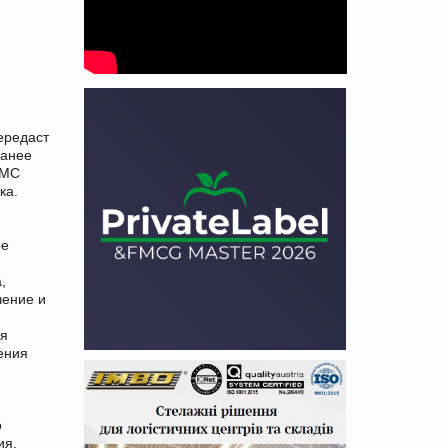
ередаст
ранее
СМС
ка.
ое
,
чение и
ия
ения
о
ия.