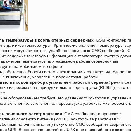
ль температуры в компьютерных серверных.
GSM контролёр п
я 5 датчиков температуры. Критические значения температуры за
влены и могут изменяться удалённо с помощью СМС сообщений. 
ие содержит текстовую информацию о температуре каждого датчи
араметры температуры для надежной работы серверной вы
ируете на мобильном телефоне.
ь работоспособности системы вентиляции и охлаждения. Удаленн
ие выключение, управление параметрами роботы.
щью выходов прибора управляем работой сервера:
режим сна
ние из режима сна, принудительная перезагрузка (RESET), выклю
ие.
ние оборудованием требующего удаленного контроля и управлен
ем включение, выключение, перезагрузка устройств жизнеобеспеч
.
ль основного электропитания.
СМС сообщение о пропаже и
овлении основного питания (220 в.). Контроль за работой UPS
ебойный источник питания) получение СМС сообщения аварийног
ния UPS. Восстановление работы UPS после аварийного отключен