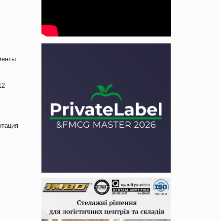
менты
12
нтация