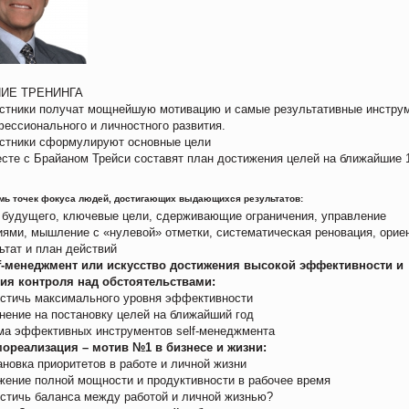
ИЕ ТРЕНИНГА
тники получат мощнейшую мотивацию и самые результативные инстру
ессионального и личностного развития.
тники сформулируют основные цели
те с Брайаном Трейси составят план достижения целей на ближайшие 
.
 точек фокуса людей, достигающих выдающихся результатов:
 будущего, ключевые цели, сдерживающие ограничения, управление
иями, мышление с «нулевой» отметки, систематическая реновация, орие
ьтат и план действий
-менеджмент или искусство достижения высокой эффективности и
ия контроля над обстоятельствами:
тичь максимального уровня эффективности
ние на постановку целей на ближайший год
 эффективных инструментов self-менеджмента
реализация – мотив №1 в бизнесе и жизни:
овка приоритетов в работе и личной жизни
ние полной мощности и продуктивности в рабочее время
тичь баланса между работой и личной жизнью?