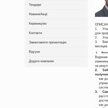
Тендери
Новини/Акції
Керівництво
ОПИСАН
1. Учас
Контакти
для проф
2. Учас
3. Вмес
Завантажити презентацію
месяцев
Відгуки
1. Восемь
Видение
Додати компанію
изменен
на резул
2. Self
получен
как дос
упражне
система
3. Само
расстан
достиже
как дос