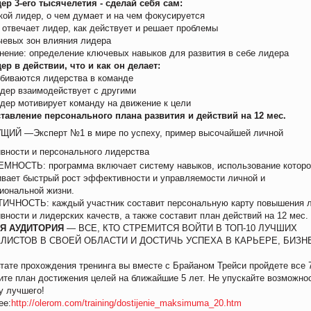
р 3-его тысячелетия - сделай себя сам:
ой лидер, о чем думает и на чем фокусируется
отвечает лидер, как действует и решает проблемы
вых зон влияния лидера
ние: определение ключевых навыков для развития в себе лидера
р в действии, что и как он делает:
иваются лидерства в команде
ер взаимодействует с другими
ер мотивирует команду на движение к цели
авление персонального плана развития и действий на 12 мес.
 —Эксперт №1 в мире по успеху, пример высочайшей личной
вности и персонального лидерства
ОСТЬ: программа включает систему навыков, использование котор
ивает быстрый рост эффективности и управляемости личной и
иональной жизни.
НОСТЬ: каждый участник составит персональную карту повышения 
ности и лидерских качеств, а также составит план действий на 12 мес.
Я АУДИТОРИЯ
— ВСЕ, КТО СТРЕМИТСЯ ВОЙТИ В ТОП-10 ЛУЧШИХ
ЛИСТОВ В СВОЕЙ ОБЛАСТИ И ДОСТИЧЬ УСПЕХА В КАРЬЕРЕ, БИЗН
тате прохождения тренинга вы вместе с Брайаном Трейси пройдете все 
ите план достижения целей на ближайшие 5 лет. Не упускайте возможно
у лучшего!
ее:
http://olerom.com/training/dostijenie_maksimuma_20.htm