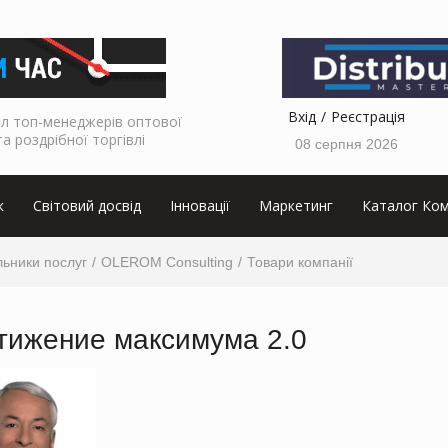
Вхід
Реєстрація
л топ-менеджерів оптової
та роздрібної торгівлі
08 серпня 2026
к
Світовий досвід
Інновації
Маркетинг
Каталог Ком
ьники послуг
OLEROM Consulting
Товари компанії
тижение максимума 2.0