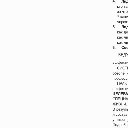
4. Лиде
кто так
за что 
7 ключе
упражне
5. Лиде
как доб
как лид
как лид
6. Сост
ВЕДУЩИЙ
эффекти
СИСТЕМН
обеспеч
професс
ПРАКТИЧ
эффектив
ЦЕЛЕВА
СПЕЦИА
ЖИЗНИ.
В резуль
и состав
учиться 
Подробн