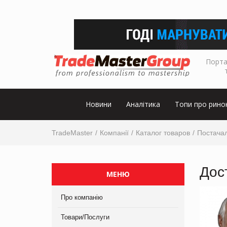
Порта
Новини
Аналітика
Топи про рино
TradeMaster
Компанії
Каталог товаров
Постачал
Дос
МЕНЮ
Про компанію
Товари/Послуги