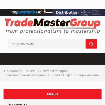
TradeMaster
Компанії
Каталог товаров
Постачальники обладнання
Оникс Софт
Товари компанії
МЕНЮ
Про компанію