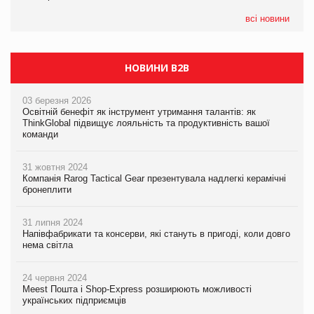
05.08.2026
Сергій Лісунов про заморожені хлібобулочні вироби на
всі новини
PrivateLabel&FMCG Master 2026
НОВИНИ B2B
03 березня 2026
Освітній бенефіт як інструмент утримання талантів: як
ThinkGlobal підвищує лояльність та продуктивність вашої
команди
31 жовтня 2024
Компанія Rarog Tactical Gear презентувала надлегкі керамічні
бронеплити
31 липня 2024
Напівфабрикати та консерви, які стануть в пригоді, коли довго
нема світла
24 червня 2024
Meest Пошта і Shop-Express розширюють можливості
українських підприємців