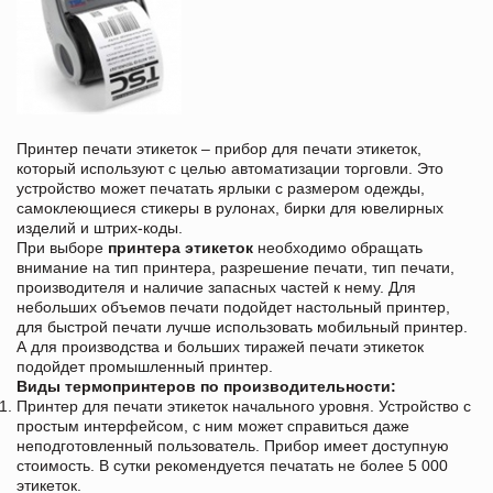
Принтер печати этикеток – прибор для печати этикеток,
который используют с целью автоматизации торговли. Это
устройство может печатать ярлыки с размером одежды,
самоклеющиеся стикеры в рулонах, бирки для ювелирных
изделий и штрих-коды.
При выборе
принтера этикеток
необходимо обращать
внимание на тип принтера, разрешение печати, тип печати,
производителя и наличие запасных частей к нему. Для
небольших объемов печати подойдет настольный принтер,
для быстрой печати лучше использовать мобильный принтер.
А для производства и больших тиражей печати этикеток
подойдет промышленный принтер.
Виды термопринтеров по производительности:
Принтер для печати этикеток начального уровня. Устройство с
простым интерфейсом, с ним может справиться даже
неподготовленный пользователь. Прибор имеет доступную
стоимость. В сутки рекомендуется печатать не более 5 000
этикеток.