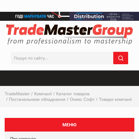
TradeMaster
Компанії
Каталог товаров
Постачальники обладнання
Оникс Софт
Товари компанії
МЕНЮ
Про компанію