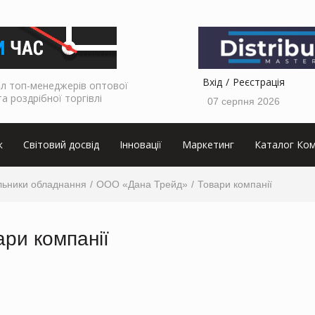
Вхід
Реєстрація
л топ-менеджерів оптової
та роздрібної торгівлі
07 серпня 2026
к
Світовий досвід
Інновації
Маркетинг
Каталог Ком
льники обладнання
ООО «Дана Трейд»
Товари компанії
ари компанії