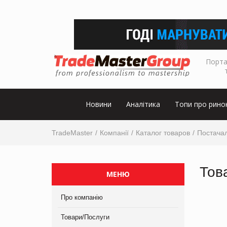
Порта
Новини
Аналітика
Топи про рино
TradeMaster
Компанії
Каталог товаров
Постача
Тов
МЕНЮ
Про компанію
Товари/Послуги