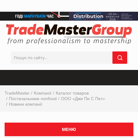
TradeMaster
Компанії
Каталог товаров
Постачальники nonfood
ООО «Джи Пи С Пет»
Новини компанії
МЕНЮ