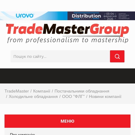
TradeMaster
Компанії
Постачальники обладнання
Холодильне обладнання
ООО "ФЛГ"
Новини компанії
МЕНЮ
Про компанію