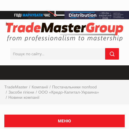
TradeMaster
Компанії
Постачальники nonfood
Засоби гігієни
ООО «Кредо-Капитал-Украина»
Новини компанії
МЕНЮ