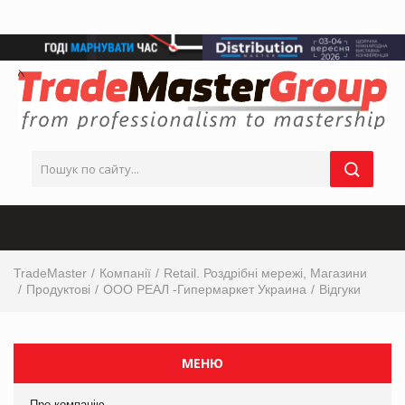
TradeMaster
Компанії
Retail. Роздрібні мережі, Магазини
Продуктові
ООО РЕАЛ -Гипермаркет Украина
Відгуки
МЕНЮ
Про компанію