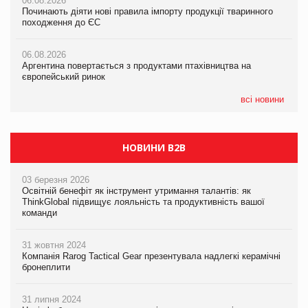
06.08.2026
06.08.2026
Російська атака 5 серпня стала одним із наймасштабніших
Починають діяти нові правила імпорту продукції тваринного
Починають діяти нові правила імпорту продукції тваринного
ударів по українському бізнесу за час повномасштабної війни
походження до ЄС
походження до ЄС
05.08.2026
06.08.2026
06.08.2026
Смачне поповнення дитячого меню: у VARUS з’явилися
Аргентина повертається з продуктами птахівництва на
Аргентина повертається з продуктами птахівництва на
новинки від ТМ ТОКЕРИ
європейський ринок
європейський ринок
05.08.2026
всі новини
Сергій Лісунов про заморожені хлібобулочні вироби на
PrivateLabel&FMCG Master 2026
НОВИНИ B2B
03 березня 2026
Освітній бенефіт як інструмент утримання талантів: як
ThinkGlobal підвищує лояльність та продуктивність вашої
команди
31 жовтня 2024
Компанія Rarog Tactical Gear презентувала надлегкі керамічні
бронеплити
31 липня 2024