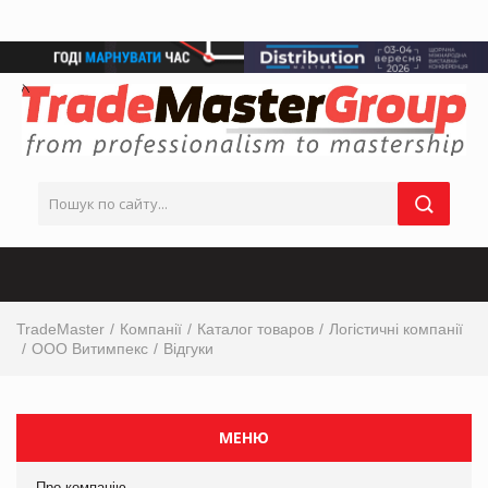
TradeMaster
Компанії
Каталог товаров
Логістичні компанії
ООО Витимпекс
Відгуки
МЕНЮ
Про компанію