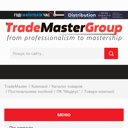
TradeMaster
Компанії
Каталог товаров
Постачальники nonfood
ПК "Мадеус"
Товари компанії
МЕНЮ
Про компанію