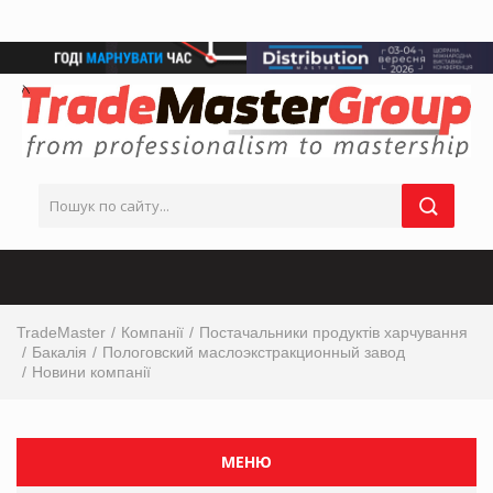
TradeMaster
Компанії
Постачальники продуктів харчування
Бакалія
Пологовский маслоэкстракционный завод
Новини компанії
МЕНЮ