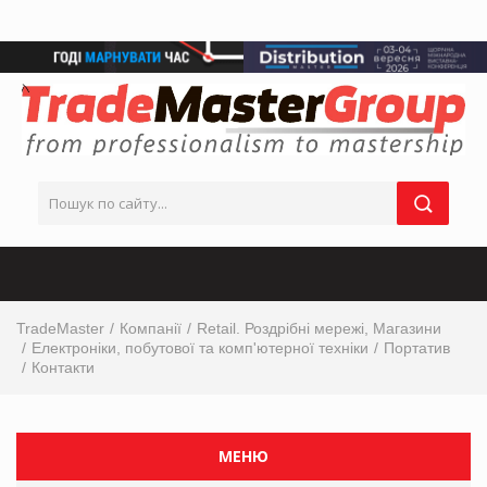
TradeMaster
Компанії
Retail. Роздрібні мережі, Магазини
Електроніки, побутової та комп'ютерної техніки
Портатив
Контакти
МЕНЮ