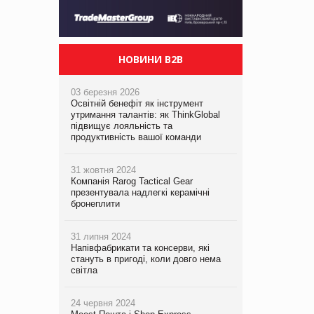
НОВИНИ B2B
03 березня 2026
Освітній бенефіт як інструмент
утримання талантів: як ThinkGlobal
підвищує лояльність та
продуктивність вашої команди
31 жовтня 2024
Компанія Rarog Tactical Gear
презентувала надлегкі керамічні
бронеплити
31 липня 2024
Напівфабрикати та консерви, які
стануть в пригоді, коли довго нема
світла
24 червня 2024