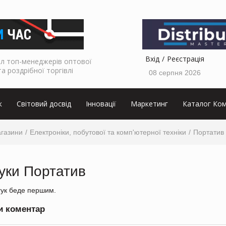
Вхід
Реєстрація
л топ-менеджерів оптової
та роздрібної торгівлі
08 серпня 2026
к
Світовий досвід
Інновації
Маркетинг
Каталог Ком
агазини
Електроніки, побутової та комп'ютерної техніки
Портатив
гуки Портатив
гук беде першим.
и коментар