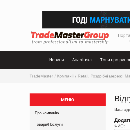
Порта
Новини
Аналітика
Топи про рино
TradeMaster
Компанії
Retail. Роздрібні мережі, М
Від
МЕНЮ
Ваш від
Про компанію
Додат
Товари/Послуги
ФИО: