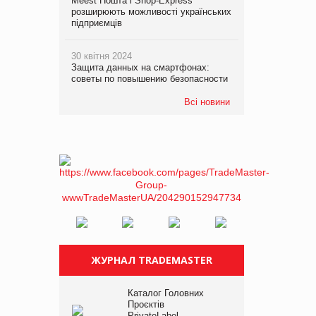
Meest Пошта і Shop-Express
розширюють можливості українських
підприємців
30 квітня 2024
Защита данных на смартфонах:
советы по повышению безопасности
Всі новини
ЖУРНАЛ TRADEMASTER
Каталог Головних
Проєктів
PrivateLabel –