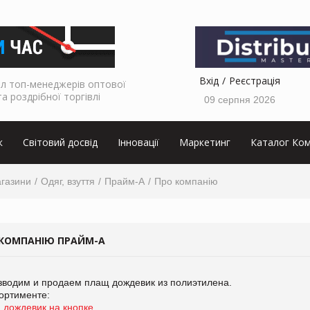
Вхід
Реєстрація
л топ-менеджерів оптової
та роздрібної торгівлі
09 серпня 2026
к
Світовий досвід
Інновації
Маркетинг
Каталог Ком
агазини
Одяг, взуття
Прайм-А
Про компанію
 КОМПАНІЮ ПРАЙМ-А
зводим и продаем плащ дождевик из полиэтилена.
ортименте:
 дождевик на кнопке