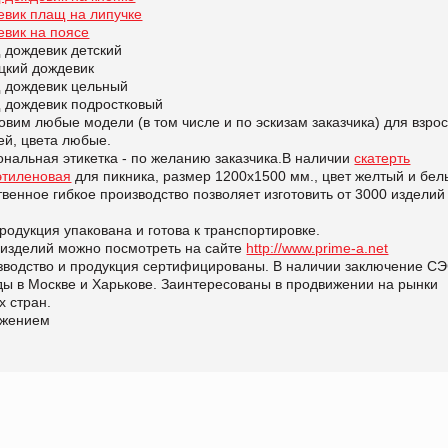
евик плащ на липучке
евик на поясе
 дождевик детский
цкий дождевик
 дождевик цельный
 дождевик подростковый
овим любые модели (в том числе и по эскизам заказчика) для взро
ей, цвета любые.
нальная этикетка - по желанию заказчика.В наличии
скатерть
этиленовая
для пикника, размер 1200х1500 мм., цвет желтый и бел
венное гибкое производство позволяет изготовить от 3000 изделий
.
родукция упакована и готова к транспортировке.
 изделий можно посмотреть на сайте
http://www.prime-a.net
зводство и продукция сертифицированы. В наличии заключение СЭ
ды в Москве и Харькове. Заинтересованы в продвижении на рынки
х стран.
ажением