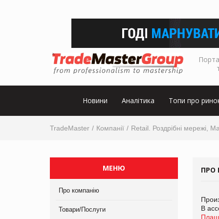
Порта
Новини
Аналітика
Топи про рино
TradeMaster
Компанії
Retail. Роздрібні мережі, М
МЕНЮ
ПРО
Про компанію
Прои
В асс
Товари/Послуги
Плащ