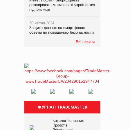
Meest Пошта і Shop-Express
розширюють можливості українських
підприємців
30 квітня 2024
Защита данных на смартфонах:
советы по повышению безопасности
Всі новини
ЖУРНАЛ TRADEMASTER
Каталог Головних
Проєктів
PrivateLabel –