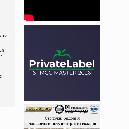
слых
ый.
 в
С.