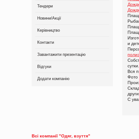
Дожд
Тендери
Дожд
Плащ
Новини/Акції
Рыба
Плащ
Керівництво
Плащ
Изгот
Контакти
и дет
Персо
Завантажити презентацію
поли
Собст
сутки
Відгуки
Вся п
Фото
Додати компанію
Прои
Скла
други
С ув
Всі компанії "Одяг, взуття"