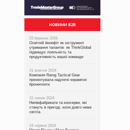
НОВИНИ B2B
03 березня 2026
Освітній бенефіт як інструмент
утримання талантів: як ThinkGlobal
підвищує лояльність та
продуктивність вашої команди
31 жовтня 2024
Компанія Rarog Tactical Gear
презентувала надлегкі керамічні
бронеплити
31 липня 2024
Напівфабрикати та консерви, які
стануть в пригоді, коли довго нема
світла
24 червня 2024