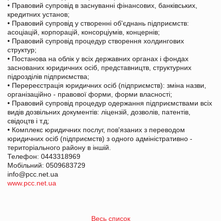
• Правовий супровід в заснуванні фінансових, банківських,
кредитних установ;
• Правовий супровід у створенні об'єднань підприємств:
асоціацій, корпорацій, консорціумів, концернів;
• Правовий супровід процедур створення холдингових
структур;
• Постанова на облік у всіх державних органах і фондах
заснованих юридичних осіб, представництв, структурних
підрозділів підприємства;
• Перереєстрація юридичних осіб (підприємств): зміна назви,
організаційно - правової форми, форми власності;
• Правовий супровід процедур одержання підприємствами всіх
видів дозвільних документів: ліцензій, дозволів, патентів,
свідоцтв і т.д;
• Комплекс юридичних послуг, пов'язаних з переводом
юридичних осіб (підприємств) з одного адміністративно -
територіального району в іншій.
Телефон: 0443318969
Мобільний: 0509683729
info@pcc.net.ua
www.pcc.net.ua
Весь список