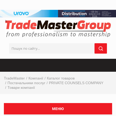
TradeMaster
Компанії
Каталог товаров
Постачальники послуг
PRIVATE COUNSELS COMPANY
Товари компанії
МЕНЮ