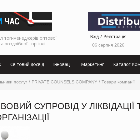
Вхід
Реєстрація
л топ-менеджерів оптової
та роздрібної торгівлі
06 серпня 2026
к
Світовий досвід
Інновації
Маркетинг
Каталог Ком
ьники послуг
PRIVATE COUNSELS COMPANY
Товари компанії
ВОВИЙ СУПРОВІД У ЛІКВІДАЦІЇ 
РГАНІЗАЦІЇ