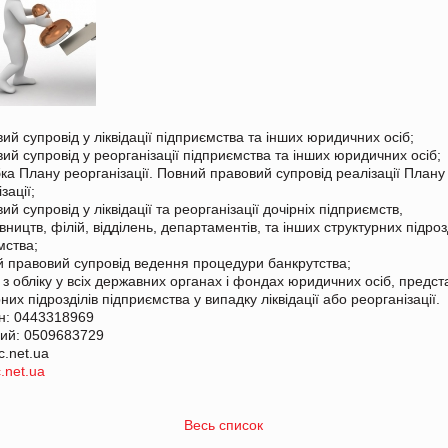
ий супровід у ліквідації підприємства та інших юридичних осіб;
вий супровід у реорганізації підприємства та інших юридичних осіб;
бка Плану реорганізації. Повний правовий супровід реалізації Плану
зації;
ий супровід у ліквідації та реорганізації дочірніх підприємств,
ництв, філій, відділень, департаментів, та інших структурних підроз
мства;
й правовий супровід ведення процедури банкрутства;
я з обліку у всіх державних органах і фондах юридичних осіб, предст
них підрозділів підприємства у випадку ліквідації або реорганізації.
н: 0443318969
ий: 0509683729
c.net.ua
.net.ua
Весь список