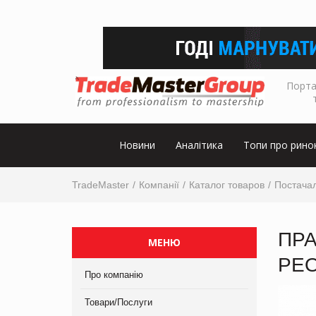
Порта
Новини
Аналітика
Топи про рино
TradeMaster
Компанії
Каталог товаров
Постачал
ПРА
МЕНЮ
РЕО
Про компанію
Товари/Послуги