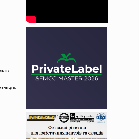
ділів
авництв,