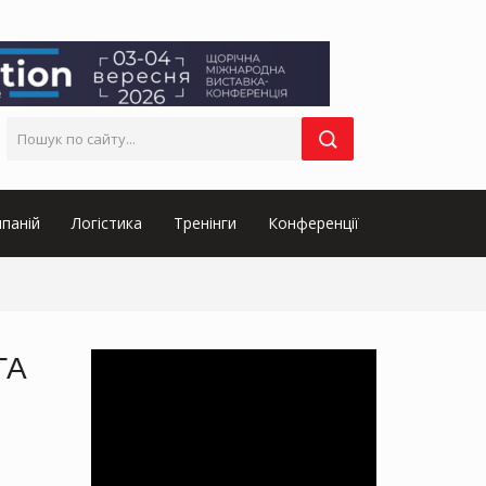
паній
Логістика
Тренінги
Конференції
ТА