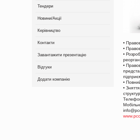
Тендери
Новини/Акції
Керівництво
Контакти
• Правов
• Право
• Розро
Завантажити презентацію
реоргані
• Правов
Відгуки
представ
підприє
Додати компанію
• Повни
• Знятт
структур
Телефо
Мобільн
info@pc
www.pcc