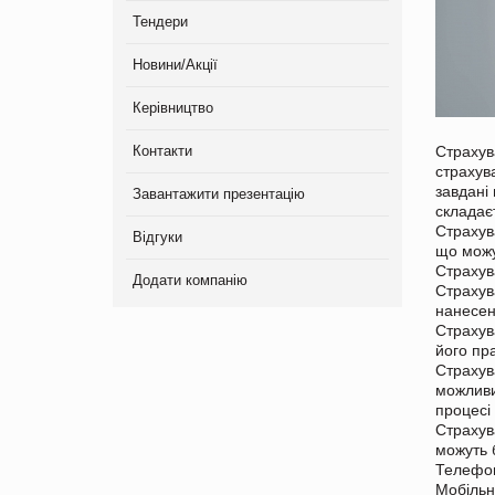
Тендери
Новини/Акції
Керівництво
Контакти
Страхув
страхув
завдані 
Завантажити презентацію
складає
Страхува
Відгуки
що можу
Страхув
Додати компанію
Страхув
нанесен
Страхув
його пра
Страхув
можливи
процесі 
Страхув
можуть 
Телефо
Мобільн