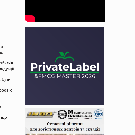
д
ти
а;
збитків,
родукції
ь бути
доров’ю
в
, що