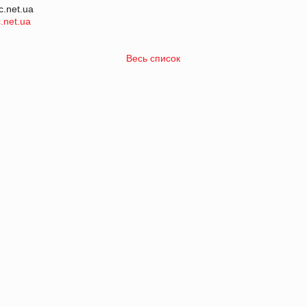
c.net.ua
.net.ua
Весь список