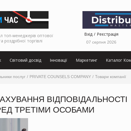
Вхід
Реєстрація
л топ-менеджерів оптової
та роздрібної торгівлі
07 серпня 2026
к
Світовий досвід
Інновації
Маркетинг
Каталог Ком
ьники послуг
PRIVATE COUNSELS COMPANY
Товари компанії
АХУВАННЯ ВІДПОВІДАЛЬНОСТІ
РЕД ТРЕТІМИ ОСОБАМИ