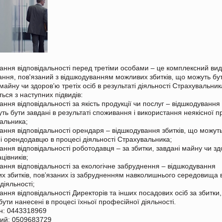
ання відповідальності перед третіми особами – це комплексний ви
ання, пов'язаний з відшкодуванням можливих збитків, що можуть бу
майну чи здоров’ю третіх осіб в результаті діяльності Страхувальник
ться з наступних підвидів:
ння відповідальності за якість продукції чи послуг – відшкодування 
ть бути завдані в результаті споживання і використання неякісної п
альника;
ання відповідальності орендаря – відшкодування збитків, що можут
і орендодавцю в процесі діяльності Страхувальника;
ання відповідальності роботодавця – за збитки, завдані майну чи з
цівників;
ання відповідальності за екологічне забруднення – відшкодування
х збитків, пов’язаних із забрудненням навколишнього середовища 
діяльності;
ання відповідальності Директорів та інших посадових осіб за збитки
бути нанесені в процесі їхньої професійної діяльності.
н: 0443318969
ий: 0509683729