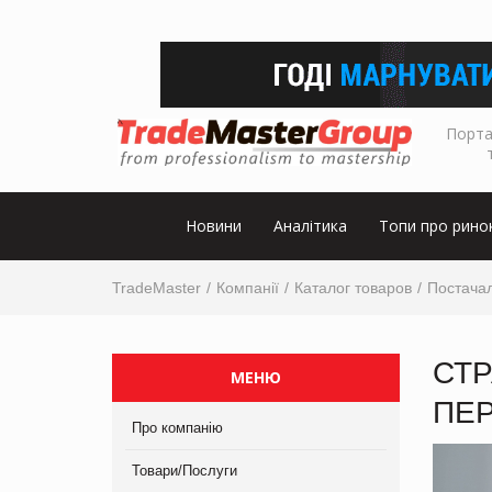
Порта
Новини
Аналітика
Топи про рино
TradeMaster
Компанії
Каталог товаров
Постачал
СТР
МЕНЮ
ПЕ
Про компанію
Товари/Послуги