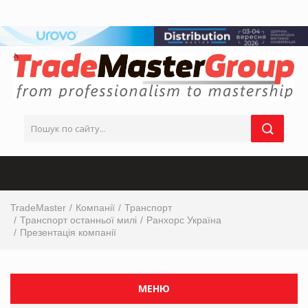
TradeMaster
Компанії
Транспорт
Транспорт останньої милі
Ранхорс Україна
Презентація компанії
МЕНЮ