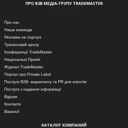
ПРО В2В МЕДІА-ГРУПУ TRADEMASTER
Про нас
Наша команда
Реклама на порталі
Тренінговий центр
Конференції TradeMaster
Національні Премії
Журнал TradeMaster
Портал про Private Label
Послуги В2В- маркетингу та PR для клієнтів
Послуги з надання інформації
Відгуки
Контакти
Вакансії
КАТАЛОГ КОМПАНИЙ