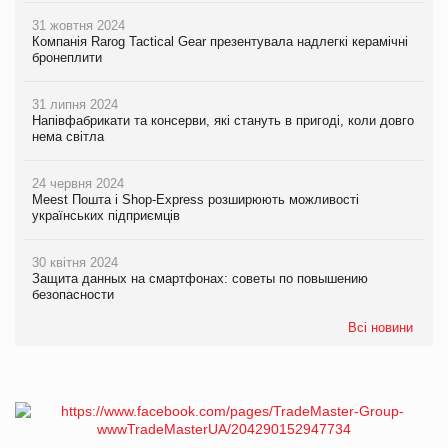
31 жовтня 2024
Компанія Rarog Tactical Gear презентувала надлегкі керамічні
бронеплити
31 липня 2024
Напівфабрикати та консерви, які стануть в пригоді, коли довго
нема світла
24 червня 2024
Meest Пошта і Shop-Express розширюють можливості
українських підприємців
30 квітня 2024
Защита данных на смартфонах: советы по повышению
безопасности
Всі новини