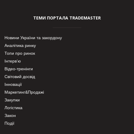
ТЕМИ ПОРТАЛА TRADEMASTER
Новини України та закордону
Аналітика ринку
Топи про ринок
Інтерв’ю
Відео-тренінги
Світовий досвід
Інновації
Маркетинг&Продажі
Закупки
Логістика
Закон
Події