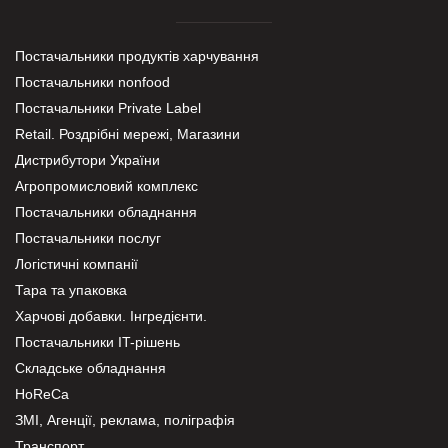
Постачальники продуктів харчування
Постачальники nonfood
Постачальники Private Label
Retail. Роздрібні мережі, Магазини
Дистрибутори України
Агропромисловий комплекс
Постачальники обладнання
Постачальники послуг
Логістичні компанії
Тара та упаковка
Харчові добавки. Інгредієнти.
Постачальники IT-рішень
Складське обладнання
HoReCa
ЗМІ, Агенції, реклама, поліграфія
Транспорт