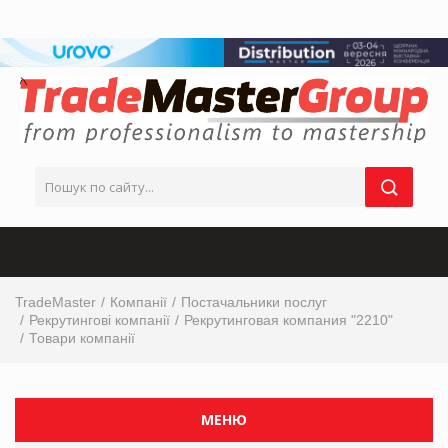
TradeMaster
Компанії
Постачальники послуг
Рекрутингові компанії
Рекрутинговая компания "2210"
Товари компанії
МЕНЮ