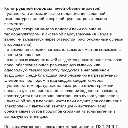
Конструкцией подовых печей обеспечивается:
- установка и автоматическое поддержание заданной
температуры нижней и верхней групп нагревательных
элементов;
- каждая пекарная камера подовой печи оснащена
терморегулятором и системой пароувлажнения (вода в
ванночки заливается через отверстия, расположенные с левой
стороны печи);
- отключения верхних нагревательных элементов возможно с
панели управления;
- в пекарных камерах печей создается равномерное тепловое
поле, обеспечивающее равномерную выпечку или
однородную термообработку продуктов в неподвижной
воздушной среде благодаря расположению нагревательных
элементов под подом и над сводом каждой камеры;
- установка температурных параметров и отсчет времени,
подача звукового сигнала по окончании заданного времени,
производится при помощи электронного пульта управления;
- вытяжной зонд в верхней части печи служит для соединения
электропечи с вытяжной вентиляцией- вытяжной зонд
обеспечивает отвод продуктов сгорания из зоны выпечки в
вытяжную вентиляцию;
Печи выпускаются в нескольких модификациях: ПХП-24 Э-П,