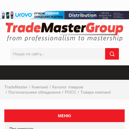
TradeMaster
Компанії
Каталог товаров
Постачальники обладнання
РОСС
Товари компанії
МЕНЮ
Про компанію