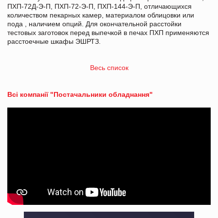
ПХП-72Д-Э-П, ПХП-72-Э-П, ПХП-144-Э-П, отличающихся
количеством пекарных камер, материалом облицовки или
пода , наличием опций. Для окончательной расстойки
тестовых заготовок перед выпечкой в печах ПХП применяются
расстоечные шкафы ЭШРТЗ.
Весь список
Всі компанії "Постачальники обладнання"