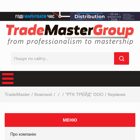
TradeMaster
Компанії
"РТК ТРЕЙД" ООО
Керівник
МЕНЮ
Про компанію