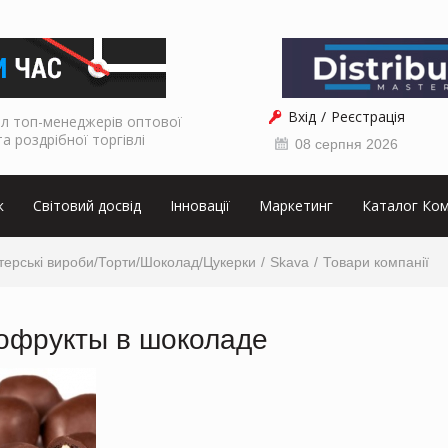
Вхід
Реєстрація
л топ-менеджерів оптової
та роздрібної торгівлі
08 серпня 2026
к
Світовий досвід
Інновації
Маркетинг
Каталог Ком
терські вироби/Торти/Шоколад/Цукерки
Skava
Товари компанії
офрукты в шоколаде