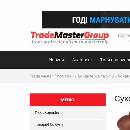
Порта
Новини
Аналітика
Топи про рино
TradeMaster
Компанії
Кондитерка та хліб
Конди
Сух
МЕНЮ
Про компанію
Товари/Послуги