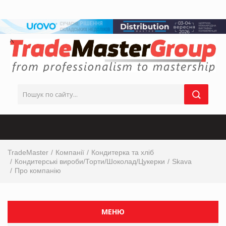
TradeMaster
Компанії
Кондитерка та хліб
Кондитерські вироби/Торти/Шоколад/Цукерки
Skava
Про компанію
МЕНЮ