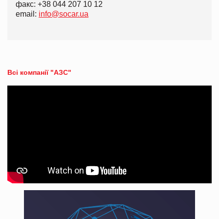
факс: +38 044 207 10 12
email:
info@socar.ua
Всі компанії "АЗС"