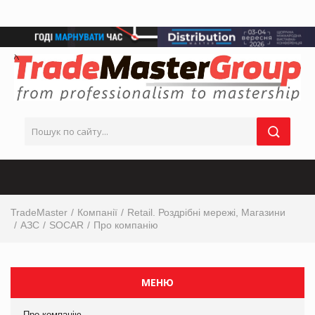
TradeMaster
Компанії
Retail. Роздрібні мережі, Магазини
АЗС
SOCAR
Про компанію
МЕНЮ
Про компанію