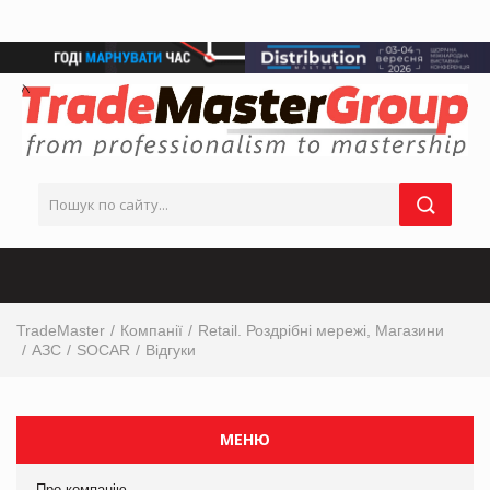
TradeMaster
Компанії
Retail. Роздрібні мережі, Магазини
АЗС
SOCAR
Відгуки
МЕНЮ
Про компанію