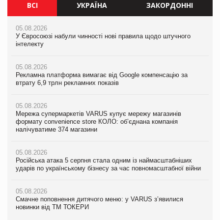
ВСІ
УКРАЇНА
ЗАКОРДОННІ
05.08.2026
05.08.2026
05.08.2026
У Євросоюзі набули чинності нові правила щодо штучного
Мережа супермаркетів VARUS купує мережу магазинів
У Євросоюзі набули чинності нові правила щодо штучного
інтелекту
формату convenience store КОЛО: об’єднана компанія
інтелекту
налічуватиме 374 магазини
05.08.2026
05.08.2026
Рекламна платформа вимагає від Google компенсацію за
05.08.2026
Рекламна платформа вимагає від Google компенсацію за
втрату 6,9 трлн рекламних показів
Російська атака 5 серпня стала одним із наймасштабніших
втрату 6,9 трлн рекламних показів
ударів по українському бізнесу за час повномасштабної війни
05.08.2026
05.08.2026
Мережа супермаркетів VARUS купує мережу магазинів
05.08.2026
Adidas витратила понад $1 млрд на маркетинг за квартал
формату convenience store КОЛО: об’єднана компанія
Смачне поповнення дитячого меню: у VARUS з’явилися
налічуватиме 374 магазини
новинки від ТМ ТОКЕРИ
05.08.2026
Amazon звинуватили у недостовірній рекламі екологічних
05.08.2026
05.08.2026
продуктів
Російська атака 5 серпня стала одним із наймасштабніших
Сергій Лісунов про заморожені хлібобулочні вироби на
ударів по українському бізнесу за час повномасштабної війни
PrivateLabel&FMCG Master 2026
05.08.2026
AstraZeneca обговорює найбільшу угоду десятиліття
05.08.2026
04.08.2026
Смачне поповнення дитячого меню: у VARUS з’явилися
Через атаку РФ у Дніпрі пошкоджено склад шоколаду
новинки від ТМ ТОКЕРИ
Millennium