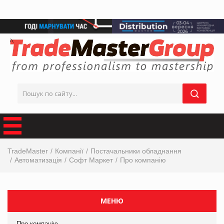
TradeMaster
Компанії
Постачальники обладнання
Автоматизація
Софт Маркет
Про компанію
МЕНЮ
Про компанію