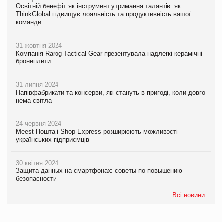
Освітній бенефіт як інструмент утримання талантів: як
ThinkGlobal підвищує лояльність та продуктивність вашої
команди
31 жовтня 2024
Компанія Rarog Tactical Gear презентувала надлегкі керамічні
бронеплити
31 липня 2024
Напівфабрикати та консерви, які стануть в пригоді, коли довго
нема світла
24 червня 2024
Meest Пошта і Shop-Express розширюють можливості
українських підприємців
30 квітня 2024
Защита данных на смартфонах: советы по повышению
безопасности
Всі новини