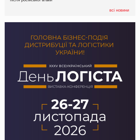
05.08.2026
Сергій Лісунов про заморожені хлібобулочні вироби на
всі новини
PrivateLabel&FMCG Master 2026