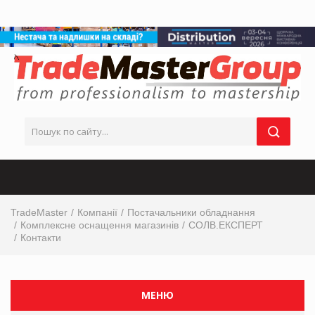
TradeMaster
Компанії
Постачальники обладнання
Комплексне оснащення магазинів
СОЛВ.ЕКСПЕРТ
Контакти
МЕНЮ