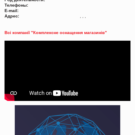
Телефоны:
E-mail:
Адрес:
, , ,
Всі компанії "Комплексне оснащення магазинів"