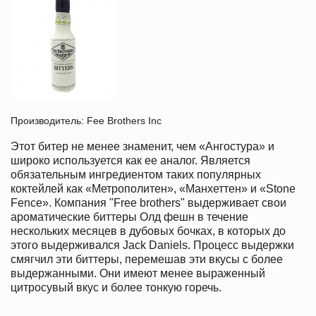
Производитель: Fee Brothers Inc
Этот битер не менее знаменит, чем «Ангостура» и
широко используется как ее аналог. Является
обязательным ингредиентом таких популярных
коктейлей как «Метрополитен», «Манхеттен» и «Stone
Fence». Компания "Free brothers" выдерживает свои
ароматические биттеры Олд фешн в течение
нескольких месяцев в дубовых бочках, в которых до
этого выдерживался Jack Daniels. Процесс выдержки
смягчил эти биттеры, перемешав эти вкусы с более
выдержанными. Они имеют менее выраженный
цитросувый вкус и более тонкую горечь.