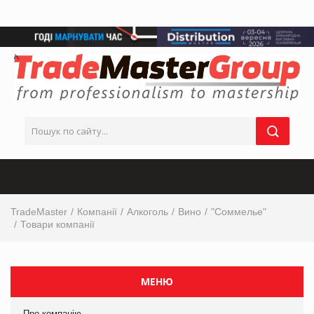
TradeMaster
Компанії
Алкоголь
Вино
"Соммелье"
Товари компанії
МЕНЮ
Про компанію