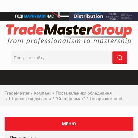
TradeMaster
Компанії
Постачальники обладнання
Штрихове кодування
"Спецформат"
Товари компанії
МЕНЮ
Про компанію