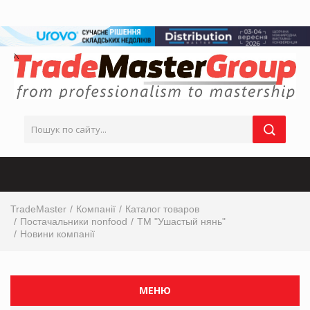
TradeMaster
Компанії
Каталог товаров
Постачальники nonfood
ТМ "Ушастый нянь"
Новини компанії
МЕНЮ