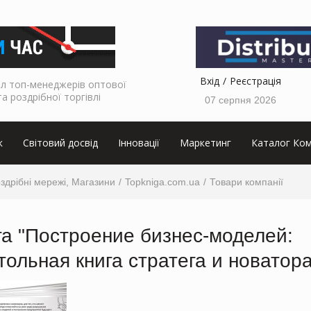
Вхід
Реєстрація
л топ-менеджерів оптової
та роздрібної торгівлі
07 серпня 2026
к
Світовий досвід
Інновації
Маркетинг
Каталог Ком
Роздрібні мережі, Магазини
Topkniga.com.ua
Товари компанії
га "Построение бизнес-моделей:
тольная книга стратега и новатора