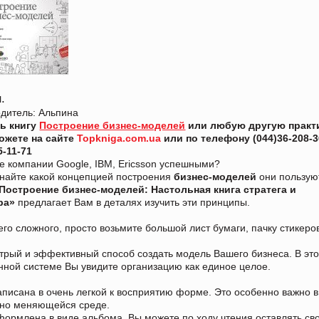
.
дитель: Альпина
ть книгу
Построение бизнес-моделей
или любую другую практ
можете на сайте
Topkniga.com.ua
или по телефону (044)36-208-3
5-11-71
е компании Google, IBM, Ericsson успешными?
знайте какой концепцией построения
бизнес-моделей
они пользую
«Построение бизнес-моделей: Настольная книга стратега и
ра»
предлагает Вам в деталях изучить эти принципы.
его сложного, просто возьмите большой лист бумаги, пачку стикеро
трый и эффективный способ создать модель Вашего бизнеса. В эт
ной системе Вы увидите организацию как единое целое.
аписана в очень легкой к восприятию форме. Это особенно важно 
нно меняющейся среде.
формлена в виде альбома. Вы можете по ходу чтения оставлять св