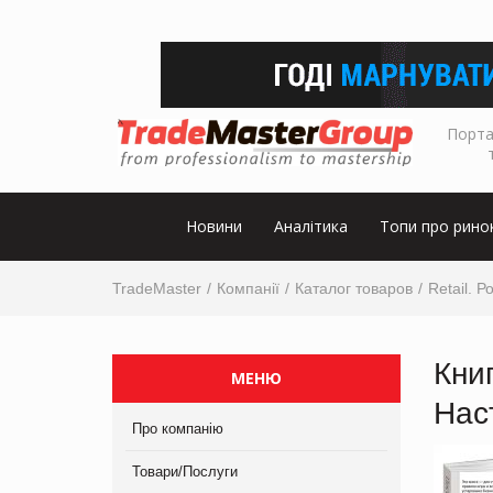
Порта
Новини
Аналітика
Топи про рино
TradeMaster
Компанії
Каталог товаров
Retail. 
Кни
МЕНЮ
Нас
Про компанію
Товари/Послуги