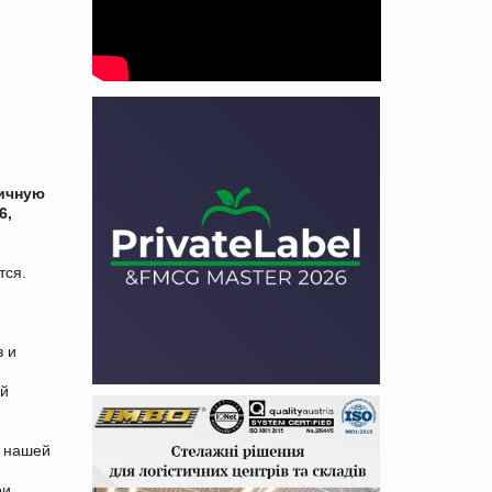
ичную
6,
тся.
в и
ой
в нашей
ои