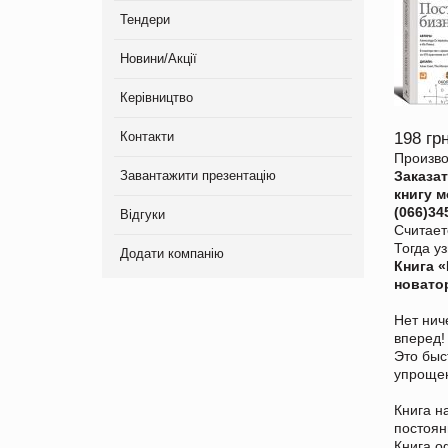
Тендери
Новини/Акції
Керівництво
Контакти
198 грн
Произво
Завантажити презентацію
Заказа
книгу 
(066)34
Відгуки
Считает
Тогда у
Додати компанію
Книга 
новато
Нет нич
вперед!
Это быс
упрощен
Книга н
постоя
Книга о