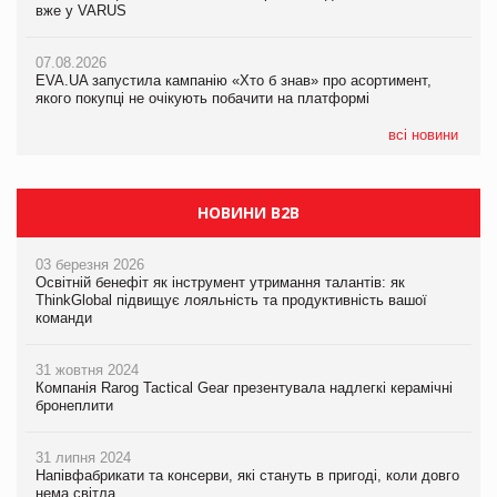
вже у VARUS
Смачна новинка для хвостатих: у VARUS з’явилися паучі
07.08.2026
Varto Paw expert від власної ТМ Varto!
Франція заборонила рекламні дзвінки без згоди клієнтів
07.08.2026
EVA.UA запустила кампанію «Хто б знав» про асортимент,
05.08.2026
якого покупці не очікують побачити на платформі
Мережа супермаркетів VARUS купує мережу магазинів
формату convenience store КОЛО: об’єднана компанія
налічуватиме 374 магазини
всі новини
НОВИНИ B2B
03 березня 2026
Освітній бенефіт як інструмент утримання талантів: як
ThinkGlobal підвищує лояльність та продуктивність вашої
команди
31 жовтня 2024
Компанія Rarog Tactical Gear презентувала надлегкі керамічні
бронеплити
31 липня 2024
Напівфабрикати та консерви, які стануть в пригоді, коли довго
нема світла