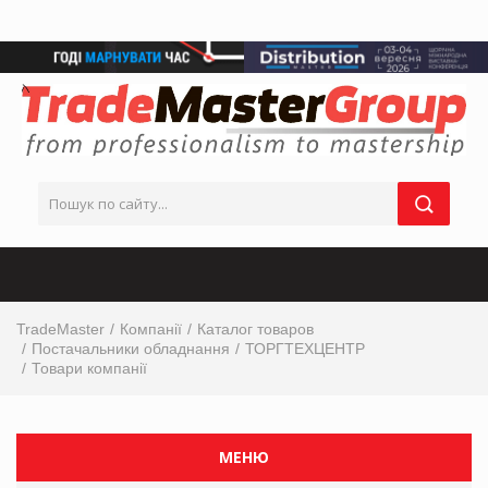
TradeMaster
Компанії
Каталог товаров
Постачальники обладнання
ТОРГТЕХЦЕНТР
Товари компанії
МЕНЮ