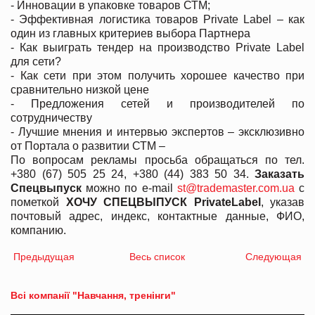
- Инновации в упаковке товаров СТМ;
- Эффективная логистика товаров Private Label – как
один из главных критериев выбора Партнера
- Как выиграть тендер на производство Private Label
для сети?
- Как сети при этом получить хорошее качество при
сравнительно низкой цене
- Предложения сетей и производителей по
сотрудничеству
- Лучшие мнения и интервью экспертов – эксклюзивно
от Портала о развитии СТМ –
По вопросам рекламы просьба обращаться по тел.
+380 (67) 505 25 24, +380 (44) 383 50 34.
Заказать
Спецвыпуск
можно по e-mail
st@trademaster.com.ua
с
пометкой
ХОЧУ СПЕЦВЫПУСК PrivateLabel
, указав
почтовый адрес, индекс, контактные данные, ФИО,
компанию.
Предыдущая
Весь список
Следующая
Всі компанії "Навчання, тренінги"