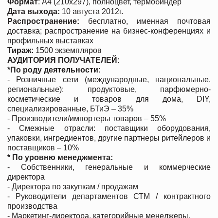
Формат
: А4 (210х297), полноцвет, термобиндер
Дата выхода:
10 августа 2012г.
Распространение:
бесплатно, именная почтовая
доставка; распространение на бизнес-конференциях и
профильных выставках
Тираж:
1500 экземпляров
АУДИТОРИЯ ПОЛУЧАТЕЛЕЙ:
*По роду деятельности:
- Розничные сети (международные, национальные,
региональные): продуктовые, парфюмерно-
косметические и товаров для дома, DIY,
специализированные, БТиЭ – 35%
- Производители/импортеры товаров – 55%
- Смежные отрасли: поставщики оборудования,
упаковки, ингредиентов, другие партнеры ритейлеров и
поставщиков – 10%
* По уровню менеджмента:
- Собственники, генеральные и коммерческие
директора
- Директора по закупкам / продажам
- Руководители департаментов СТМ / контрактного
производства
- Маркетинг-директора, категорийные менеджеры.