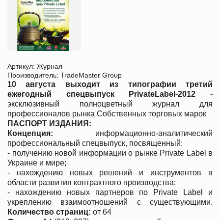
Артикул: Журнал
Производитель: TradeMaster Group
10 августа выходит из типографии третий
ежегодный спецвыпуск PrivateLabel-2012
-
эксклюзивный полноцветный журнал для
профессионалов рынка Собственных торговых марок
ПАСПОРТ ИЗДАНИЯ:
Концепция:
информационно-аналитический
профессиональный спецвыпуск, посвященный:
- получению новой информации о рынке Private Label в
Украине и мире;
- нахождению новых решений и инструментов в
области развития контрактного производства;
- нахождению новых партнеров по Private Label и
укреплению взаимоотношений с существующими.
Количество страниц:
от 64