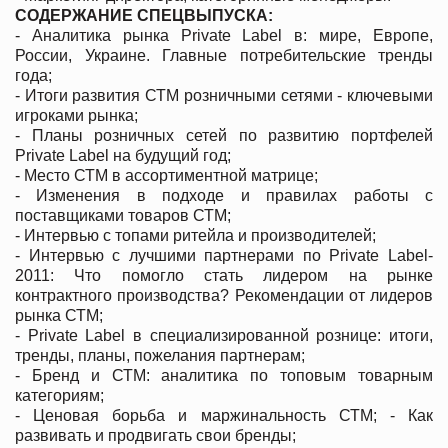
СОДЕРЖАНИЕ СПЕЦВЫПУСКА:
- Аналитика рынка Private Label в: мире, Европе,
России, Украине. Главные потребительские тренды
года;
- Итоги развития СТМ розничными сетями - ключевыми
игроками рынка;
- Планы розничных сетей по развитию портфелей
Private Label на будущий год;
- Место СТМ в ассортиментной матрице;
- Изменения в подходе и правилах работы с
поставщиками товаров СТМ;
- Интервью с топами ритейла и производителей;
- Интервью с лучшими партнерами по Private Label-
2011: Что помогло стать лидером на рынке
контрактного производства? Рекомендации от лидеров
рынка СТМ;
- Private Label в специализированной рознице: итоги,
тренды, планы, пожелания партнерам;
- Бренд и СТМ: аналитика по топовым товарным
категориям;
- Ценовая борьба и маржинальность СТМ; - Как
развивать и продвигать свои бренды;