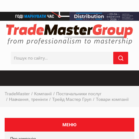
TradeMaster
Компанії
Постачальники послуг
Навчання, тренінги
Трейд Мастер Груп
Товари компанії
МЕНЮ
Про компанію