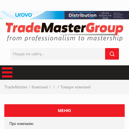
TradeMaster
Компанії
Товари компанії
МЕНЮ
Про компанію