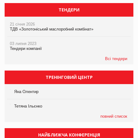
ТЕНДЕРИ
21 січня 2026
ТДВ «Золотоніський маслоробний комбінат»
03 липня 2023
Тендери компанії
Всі тендери
ТРЕНІНГОВИЙ ЦЕНТР
Яна Олентир
Тетяна Ільєнко
повний список
НАЙБЛИЖЧА КОНФЕРЕНЦІЯ