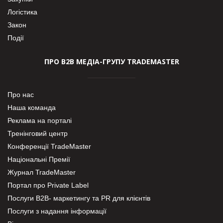
Логістика
Закон
Події
ПРО В2В МЕДІА-ГРУПУ TRADEMASTER
Про нас
Наша команда
Реклама на порталі
Тренінговий центр
Конференції TradeMaster
Національні Премії
Журнал TradeMaster
Портал про Private Label
Послуги В2В- маркетингу та PR для клієнтів
Послуги з надання інформації