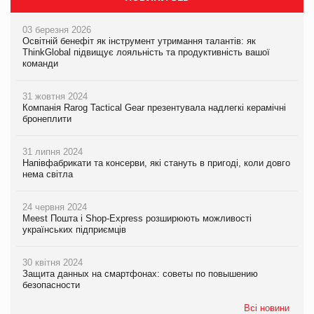
03 березня 2026
Освітній бенефіт як інструмент утримання талантів: як
ThinkGlobal підвищує лояльність та продуктивність вашої
команди
31 жовтня 2024
Компанія Rarog Tactical Gear презентувала надлегкі керамічні
бронеплити
31 липня 2024
Напівфабрикати та консерви, які стануть в пригоді, коли довго
нема світла
24 червня 2024
Meest Пошта і Shop-Express розширюють можливості
українських підприємців
30 квітня 2024
Защита данных на смартфонах: советы по повышению
безопасности
Всі новини