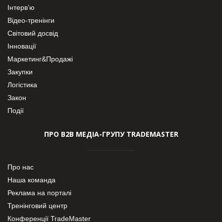
Інтерв’ю
Відео-тренінги
Світовий досвід
Інновації
Маркетинг&Продажі
Закупки
Логістика
Закон
Події
ПРО В2В МЕДІА-ГРУПУ TRADEMASTER
Про нас
Наша команда
Реклама на порталі
Тренінговий центр
Конференції TradeMaster