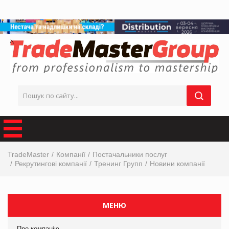
TradeMaster
Компанії
Постачальники послуг
Рекрутингові компанії
Тренинг Групп
Новини компанії
МЕНЮ
Про компанію