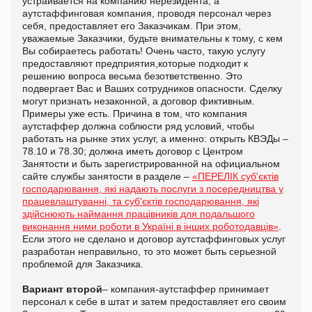
устраивается на компанию нерезидента, а
аутстаффинговая компания, проводя персонал через
себя, предоставляет его Заказчикам. При этом,
уважаемые Заказчики, будьте внимательны к тому, с кем
Вы собираетесь работать! Очень часто, такую услугу
предоставляют предприятия,которые подходит к
решению вопроса весьма безответственно. Это
подвергает Вас и Ваших сотрудников опасности. Сделку
могут признать незаконной, а договор фиктивным.
Примеры уже есть. Причина в том, что компания
аутстаффер должна соблюсти ряд условий, чтобы
работать на рынке этих услуг, а именно: открыть КВЭДы –
78.10 и 78.30; должна иметь договор с Центром
Занятости и быть зарегистрированной на официальном
сайте службы занятости в разделе –
«ПЕРЕЛІК суб'єктів
господарювання, які надають послуги з посередництва у
працевлаштуванні, та суб'єктів господарювання, які
здійснюють наймання працівників для подальшого
виконання ними роботи в Україні в інших роботодавців»
.
Если этого не сделано и договор аутстаффинговых услуг
разработан неправильно, то это может быть серьезной
проблемой для Заказчика.
Вариант второй
– компания-аутстаффер принимает
персонал к себе в штат и затем предоставляет его своим