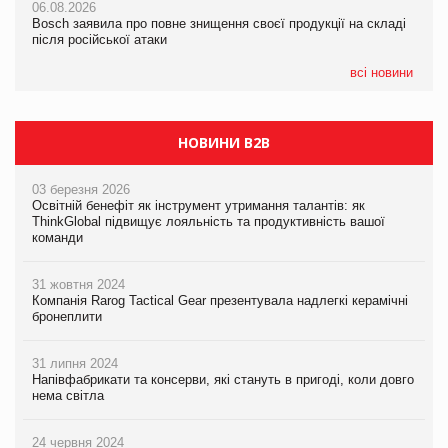
06.08.2026
06.08.2026
новинки від ТМ ТОКЕРИ
Bosch заявила про повне знищення своєї продукції на складі
Bosch заявила про повне знищення своєї продукції на складі
після російської атаки
після російської атаки
05.08.2026
Сергій Лісунов про заморожені хлібобулочні вироби на
всі новини
PrivateLabel&FMCG Master 2026
НОВИНИ B2B
03 березня 2026
Освітній бенефіт як інструмент утримання талантів: як
ThinkGlobal підвищує лояльність та продуктивність вашої
команди
31 жовтня 2024
Компанія Rarog Tactical Gear презентувала надлегкі керамічні
бронеплити
31 липня 2024
Напівфабрикати та консерви, які стануть в пригоді, коли довго
нема світла
24 червня 2024