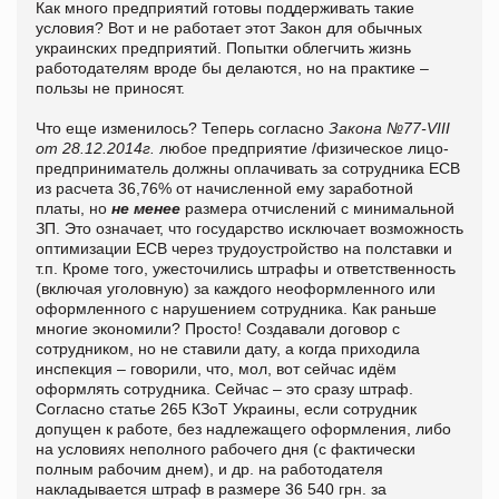
Как много предприятий готовы поддерживать такие
условия? Вот и не работает этот Закон для обычных
украинских предприятий. Попытки облегчить жизнь
работодателям вроде бы делаются, но на практике –
пользы не приносят.
Что еще изменилось? Теперь согласно
Закона №77-VIII
от 28.12.2014г.
любое предприятие /физическое лицо-
предприниматель должны оплачивать за сотрудника ЕСВ
из расчета 36,76% от начисленной ему заработной
платы, но
не менее
размера отчислений с минимальной
ЗП. Это означает, что государство исключает возможность
оптимизации ЕСВ через трудоустройство на полставки и
т.п. Кроме того, ужесточились штрафы и ответственность
(включая уголовную) за каждого неоформленного или
оформленного с нарушением сотрудника. Как раньше
многие экономили? Просто! Создавали договор с
сотрудником, но не ставили дату, а когда приходила
инспекция – говорили, что, мол, вот сейчас идём
оформлять сотрудника. Сейчас – это сразу штраф.
Согласно статье 265 КЗоТ Украины, если сотрудник
допущен к работе, без надлежащего оформления, либо
на условиях неполного рабочего дня (с фактически
полным рабочим днем), и др. на работодателя
накладывается штраф в размере 36 540 грн. за