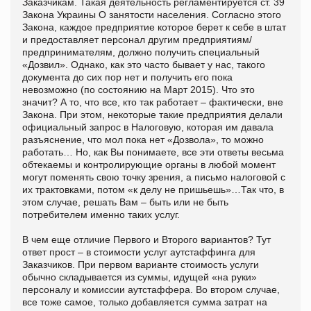
Заказчикам. Такая деятельность регламентируется ст. 39
Закона Украины О занятости населения. Согласно этого
Закона, каждое предприятие которое берет к себе в штат
и предоставляет персонал другим предприятиям/
предпринимателям, должно получить специальный
«Дозвил». Однако, как это часто бывает у нас, такого
документа до сих пор нет и получить его пока
невозможно (по состоянию на Март 2015). Что это
значит? А то, что все, кто так работает – фактически, вне
Закона. При этом, некоторые такие предприятия делали
официальный запрос в Налоговую, которая им давала
разъяснение, что мол пока нет «Дозвола», то можно
работать… Но, как Вы понимаете, все эти ответы весьма
обтекаемы и контролирующие органы в любой момент
могут поменять свою точку зрения, а письмо налоговой с
их трактовками, потом «к делу не пришьешь»…Так что, в
этом случае, решать Вам – быть или не быть
потребителем именно таких услуг.
В чем еще отличие Первого и Второго вариантов? Тут
ответ прост – в стоимости услуг аутстаффинга для
Заказчиков. При первом варианте стоимость услуги
обычно складывается из суммы, идущей «на руки»
персоналу и комиссии аутстаффера. Во втором случае,
все тоже самое, только добавляется сумма затрат на