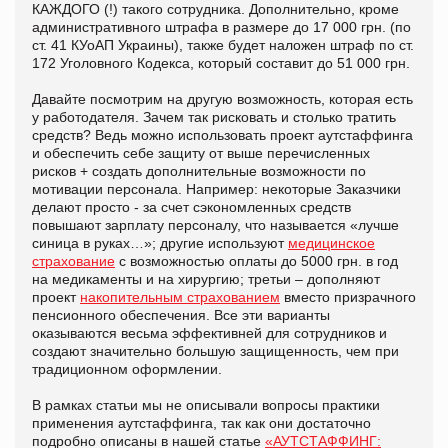
КАЖДОГО (!) такого сотрудника. Дополнительно, кроме
административного штрафа в размере до 17 000 грн. (по
ст. 41 КУоАП Украины), также будет наложен штраф по ст.
172 Уголовного Кодекса, который составит до 51 000 грн.
Давайте посмотрим на другую возможность, которая есть
у работодателя. Зачем так рисковать и столько тратить
средств? Ведь можно использовать проект аутстаффинга
и обеспечить себе защиту от выше перечисленных
рисков + создать дополнительные возможности по
мотивации персонала. Например: некоторые Заказчики
делают просто - за счет сэкономленных средств
повышают зарплату персоналу, что называется «лучше
синица в руках…»; другие используют
медицинское
страхование
с возможностью оплаты до 5000 грн. в год
на медикаменты и на хирургию; третьи – дополняют
проект
накопительным страхованием
вместо призрачного
пенсионного обеспечения. Все эти варианты
оказываются весьма эффективней для сотрудников и
создают значительно большую защищенность, чем при
традиционном оформлении.
В рамках статьи мы не описывали вопросы практики
применения аутстаффинга, так как они достаточно
подробно описаны в нашей статье
«АУТСТАФФИНГ: