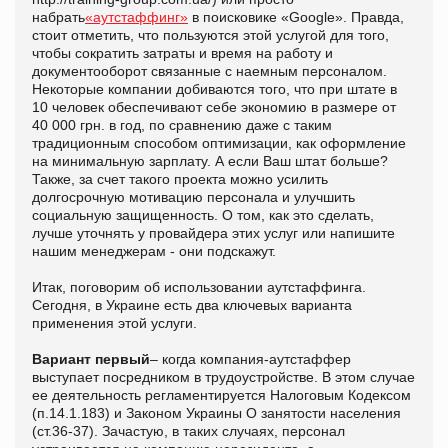
набрать
«аутстаффинг»
в поисковике «Google». Правда,
стоит отметить, что пользуются этой услугой для того,
чтобы сократить затраты и время на работу и
документооборот связанные с наемным персоналом.
Некоторые компании добиваются того, что при штате в
10 человек обеспечивают себе экономию в размере от
40 000 грн. в год, по сравнению даже с таким
традиционным способом оптимизации, как оформление
на минимальную зарплату. А если Ваш штат больше?
Также, за счет такого проекта можно усилить
долгосрочную мотивацию персонала и улучшить
социальную защищенность. О том, как это сделать,
лучше уточнять у провайдера этих услуг или напишите
нашим менеджерам - они подскажут.
Итак, поговорим об использовании аутстаффинга.
Сегодня, в Украине есть два ключевых варианта
применения этой услуги.
Вариант первый
– когда компания-аутстаффер
выступает посредником в трудоустройстве. В этом случае
ее деятельность регламентируется Налоговым Кодексом
(п.14.1.183) и Законом Украины О занятости населения
(ст.36-37). Зачастую, в таких случаях, персонал